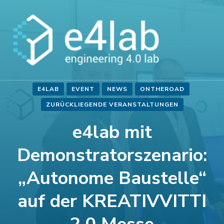
Zum
Inhalt
springen
(Enter
drücken)
E4LAB
EVENT
NEWS
ONTHEROAD
ZURÜCKLIEGENDE VERANSTALTUNGEN
e4lab mit
Demonstratorszenario:
„Autonome Baustelle“
auf der KREATIVVITTI